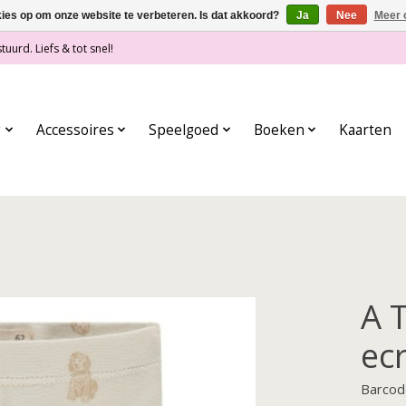
kies op om onze website te verbeteren. Is dat akkoord?
Ja
Nee
Meer 
tuurd. Liefs & tot snel!
g
Accessoires
Speelgoed
Boeken
Kaarten
A 
ec
Barcod