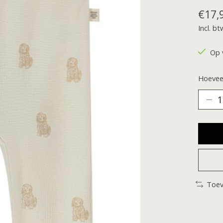
€17,
Incl. bt
Op 
Hoeveel
Toev