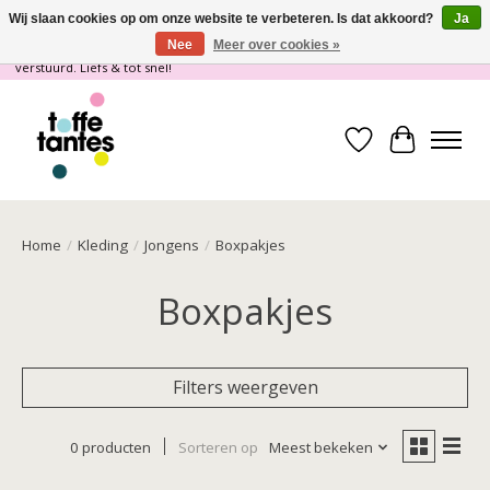
Wij slaan cookies op om onze website te verbeteren. Is dat akkoord?
Ja
Nee
Meer over cookies »
Wij gaan op vakantie! vanaf 4 juli t/m 21 juli worden er geen pakketjes
verstuurd. Liefs & tot snel!
Verlanglijst
Winkelwa
Home
/
Kleding
/
Jongens
/
Boxpakjes
Boxpakjes
Filters weergeven
0 producten
Sorteren op
Meest bekeken