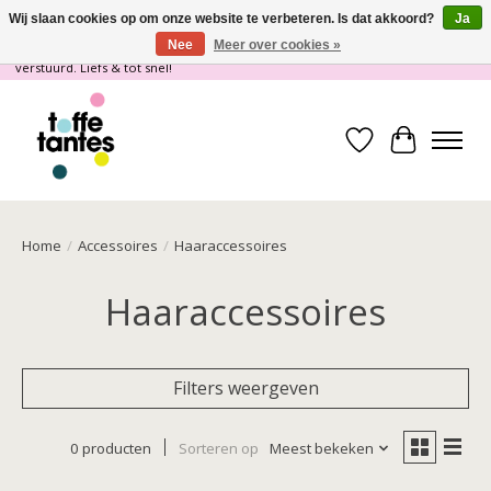
Wij slaan cookies op om onze website te verbeteren. Is dat akkoord?
Ja
Nee
Meer over cookies »
Wij gaan op vakantie! vanaf 4 juli t/m 21 juli worden er geen pakketjes
verstuurd. Liefs & tot snel!
Verlanglijst
Winkelwa
Home
/
Accessoires
/
Haaraccessoires
Haaraccessoires
Filters weergeven
0 producten
Sorteren op
Meest bekeken