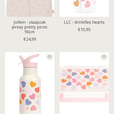
Jollein - slaapzak
LLC - drinkfles hearts
jersey pretty picnic
€10,95
90cm
€24,99