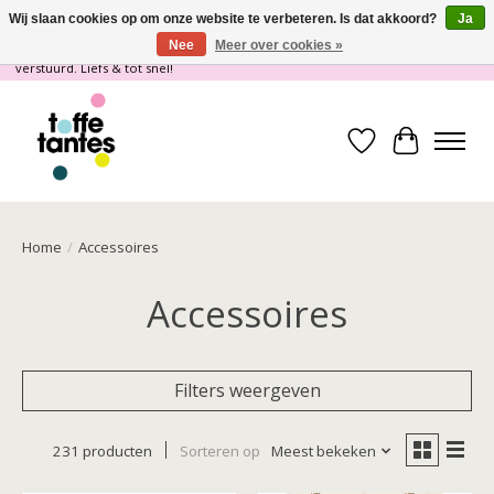
Wij slaan cookies op om onze website te verbeteren. Is dat akkoord?
Ja
Nee
Meer over cookies »
Wij gaan op vakantie! vanaf 4 juli t/m 21 juli worden er geen pakketjes
verstuurd. Liefs & tot snel!
Verlanglijst
Winkelwa
Home
/
Accessoires
Accessoires
Filters weergeven
231 producten
Sorteren op
Meest bekeken