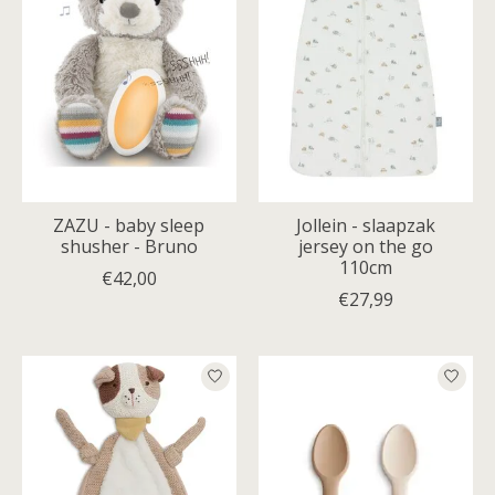
ZAZU - baby sleep
Jollein - slaapzak
shusher - Bruno
jersey on the go
110cm
€42,00
€27,99