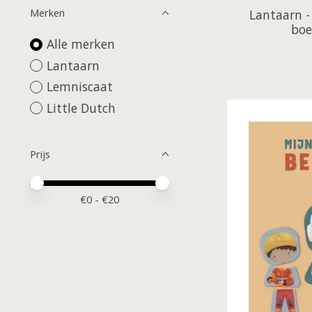
Merken
Lantaarn -
boe
Alle merken
Lantaarn
Lemniscaat
Little Dutch
Prijs
Minimale prijswaarde
Price maximum value
€
0
- €
20