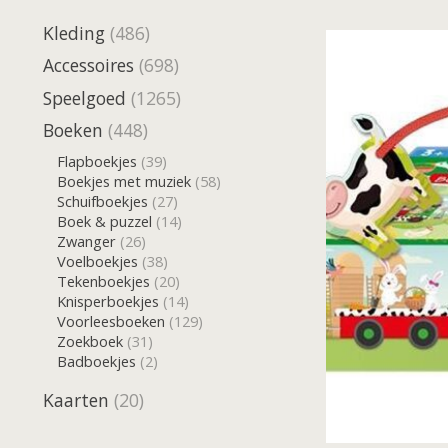
Kleding
(486)
Accessoires
(698)
Speelgoed
(1265)
Boeken
(448)
Flapboekjes
(39)
Boekjes met muziek
(58)
Schuifboekjes
(27)
Boek & puzzel
(14)
Zwanger
(26)
Voelboekjes
(38)
Tekenboekjes
(20)
Knisperboekjes
(14)
Voorleesboeken
(129)
Zoekboek
(31)
Badboekjes
(2)
Kaarten
(20)