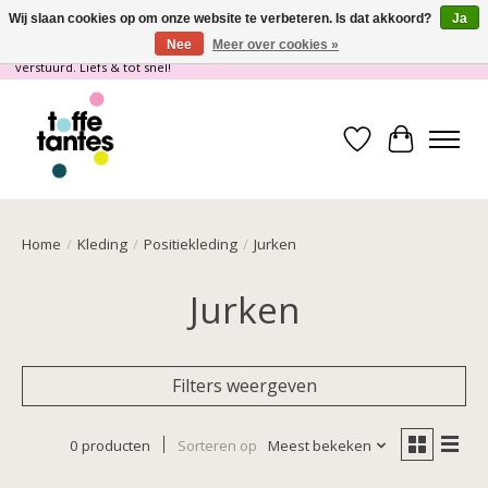
Wij slaan cookies op om onze website te verbeteren. Is dat akkoord?
Ja
Nee
Meer over cookies »
Wij gaan op vakantie! vanaf 4 juli t/m 21 juli worden er geen pakketjes
verstuurd. Liefs & tot snel!
Verlanglijst
Winkelwa
Home
/
Kleding
/
Positiekleding
/
Jurken
Jurken
Filters weergeven
0 producten
Sorteren op
Meest bekeken