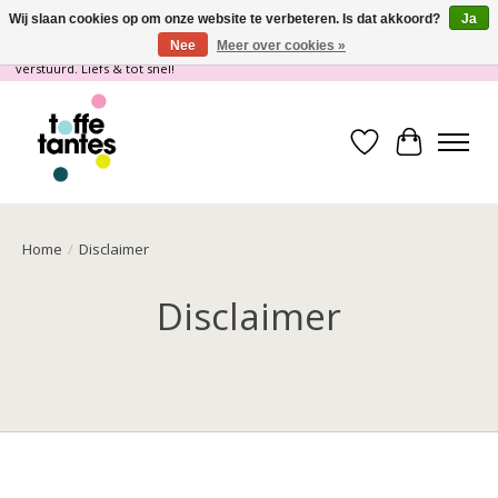
Wij slaan cookies op om onze website te verbeteren. Is dat akkoord?
Ja
Nee
Meer over cookies »
Wij gaan op vakantie! vanaf 4 juli t/m 21 juli worden er geen pakketjes
verstuurd. Liefs & tot snel!
Verlanglijst
Winkelwa
Home
/
Disclaimer
Disclaimer