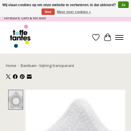
Wij slaan cookies op om onze website te verbeteren. Is dat akkoord?
Ja
Nee
Meer over cookies »
Wij gaan op vakantie! vanaf 4 juli t/m 21 juli worden er geen pakketjes
verstuurd. Liefs & tot snel!
Verlanglijst
Winkelwa
Home
/
Bambam - bijtring transparant
Product image slideshow Items