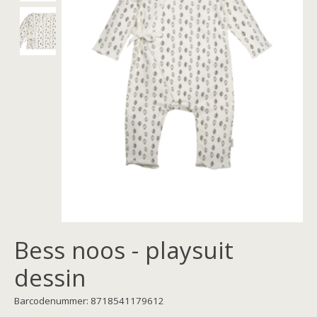
Bess noos - playsuit
dessin
Barcodenummer: 8718541179612