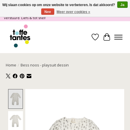
Wij slaan cookies op om onze website te verbeteren. Is dat akkoord?
Ja
Nee
Meer over cookies »
Wij gaan op vakantie! vanaf 4 juli t/m 21 juli worden er geen pakketjes
verstuurd. Liefs & tot snel!
Verlanglijst
Winkelwa
Home
/
Bess noos - playsuit dessin
Product image slideshow Items