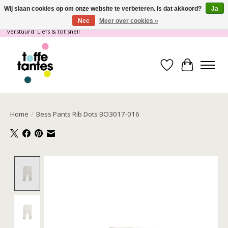
Wij slaan cookies op om onze website te verbeteren. Is dat akkoord?
Ja
Nee
Meer over cookies »
Wij gaan op vakantie! vanaf 4 juli t/m 21 juli worden er geen pakketjes
verstuurd. Liefs & tot snel!
Verlanglijst
Winkelwa
Home
/
Bess Pants Rib Dots BO3017-016
Product image slideshow Items