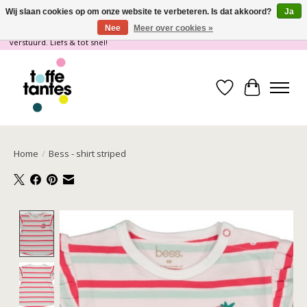
Wij slaan cookies op om onze website te verbeteren. Is dat akkoord?
Ja
Nee
Meer over cookies »
Wij gaan op vakantie! vanaf 4 juli t/m 21 juli worden er geen pakketjes
verstuurd. Liefs & tot snel!
Verlanglijst
Winkelwa
Home
/
Bess - shirt striped
Product image slideshow Items