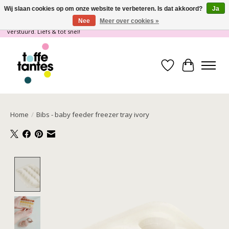
Wij slaan cookies op om onze website te verbeteren. Is dat akkoord?
Ja
Nee
Meer over cookies »
Wij gaan op vakantie! vanaf 4 juli t/m 21 juli worden er geen pakketjes
verstuurd. Liefs & tot snel!
Verlanglijst
Winkelwa
Home
/
Bibs - baby feeder freezer tray ivory
Product image slideshow Items