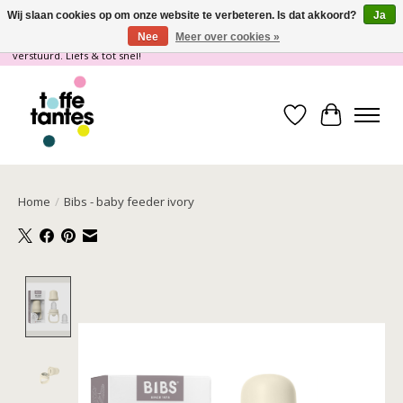
Wij slaan cookies op om onze website te verbeteren. Is dat akkoord?
Ja
Nee
Meer over cookies »
Wij gaan op vakantie! vanaf 4 juli t/m 21 juli worden er geen pakketjes
verstuurd. Liefs & tot snel!
Verlanglijst
Winkelwa
Home
/
Bibs - baby feeder ivory
Product image slideshow Items