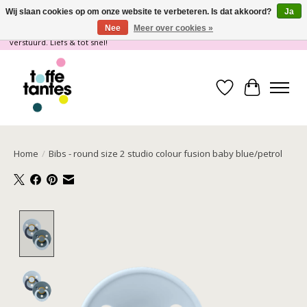
Wij slaan cookies op om onze website te verbeteren. Is dat akkoord?
Ja
Nee
Meer over cookies »
Wij gaan op vakantie! vanaf 4 juli t/m 21 juli worden er geen pakketjes
verstuurd. Liefs & tot snel!
Verlanglijst
Winkelwa
Home
/
Bibs - round size 2 studio colour fusion baby blue/petrol
Product image slideshow Items