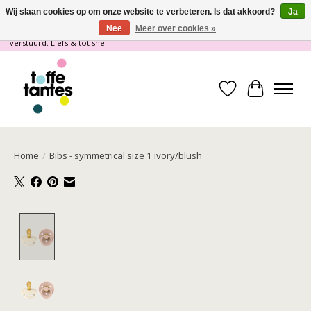
Wij slaan cookies op om onze website te verbeteren. Is dat akkoord?
Ja
Nee
Meer over cookies »
Wij gaan op vakantie! vanaf 4 juli t/m 21 juli worden er geen pakketjes
verstuurd. Liefs & tot snel!
Verlanglijst
Winkelwa
Home
/
Bibs - symmetrical size 1 ivory/blush
Product image slideshow Items