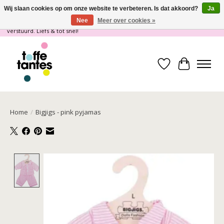
Wij slaan cookies op om onze website te verbeteren. Is dat akkoord?
Ja
Nee
Meer over cookies »
Wij gaan op vakantie! vanaf 4 juli t/m 21 juli worden er geen pakketjes
verstuurd. Liefs & tot snel!
Verlanglijst
Winkelwa
Home
/
Bigjigs - pink pyjamas
Product image slideshow Items