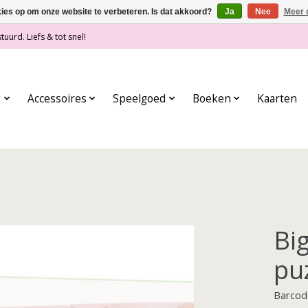
kies op om onze website te verbeteren. Is dat akkoord?
Ja
Nee
Meer 
tuurd. Liefs & tot snel!
g
Accessoires
Speelgoed
Boeken
Kaarten
Big
pu
Barcod