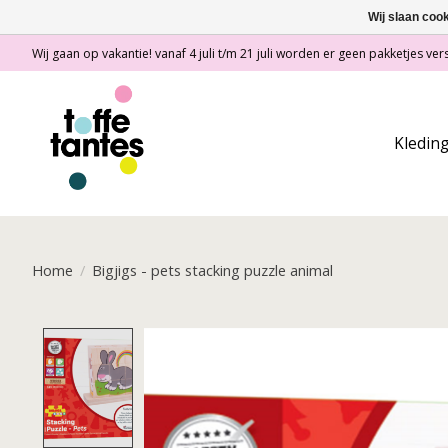
Wij slaan coo
Wij gaan op vakantie! vanaf 4 juli t/m 21 juli worden er geen pakketjes vers
Kledin
Home
/
Bigjigs - pets stacking puzzle animal
Product image slideshow Items