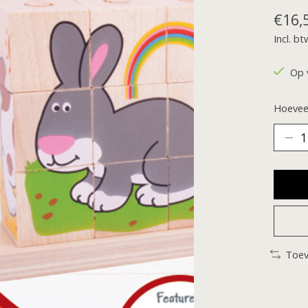
€16,
Incl. bt
Op 
Hoeveel
Toev