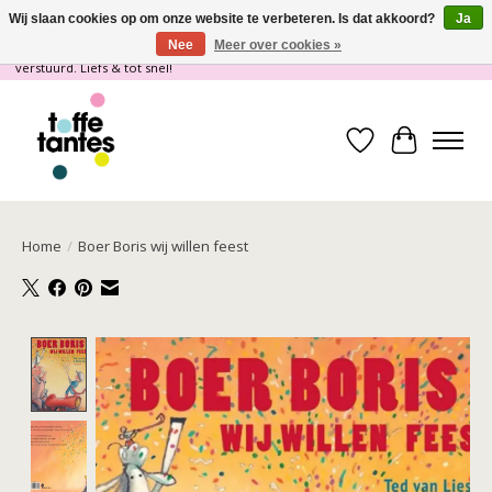
Wij slaan cookies op om onze website te verbeteren. Is dat akkoord?
Ja
Nee
Meer over cookies »
Wij gaan op vakantie! vanaf 4 juli t/m 21 juli worden er geen pakketjes
verstuurd. Liefs & tot snel!
Verlanglijst
Winkelwa
Home
/
Boer Boris wij willen feest
Product image slideshow Items