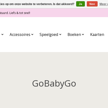
kies op om onze website te verbeteren. Is dat akkoord?
Ja
Nee
Meer 
tuurd. Liefs & tot snel!
g
Accessoires
Speelgoed
Boeken
Kaarten
GoBabyGo