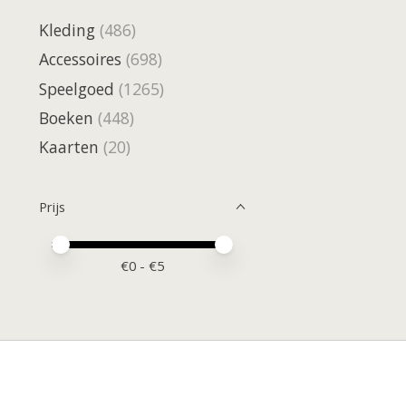
Kleding
(486)
Accessoires
(698)
Speelgoed
(1265)
Boeken
(448)
Kaarten
(20)
Prijs
Minimale prijswaarde
Price maximum value
€
0
- €
5