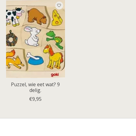
Puzzel, wie eet wat? 9
delig.
€9,95