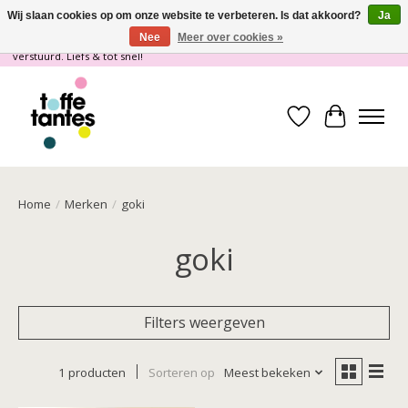
Wij slaan cookies op om onze website te verbeteren. Is dat akkoord?
Ja
Nee
Meer over cookies »
Wij gaan op vakantie! vanaf 4 juli t/m 21 juli worden er geen pakketjes
verstuurd. Liefs & tot snel!
Verlanglijst
Winkelwa
Home
/
Merken
/
goki
goki
Filters weergeven
1 producten
Sorteren op
Meest bekeken