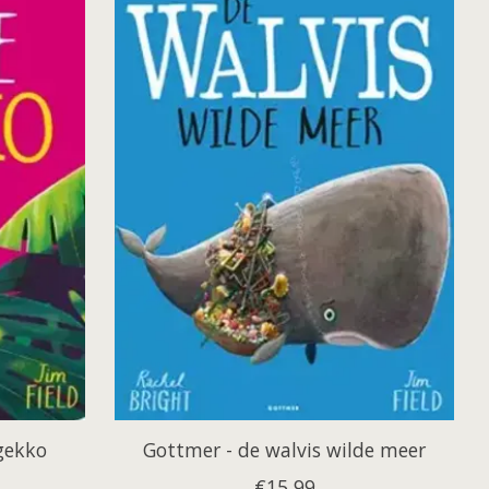
gekko
Gottmer - de walvis wilde meer
€15,99