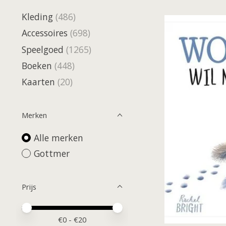
Kleding
(486)
Accessoires
(698)
Speelgoed
(1265)
Boeken
(448)
Kaarten
(20)
Merken
Alle merken
Gottmer
Prijs
Minimale prijswaarde
Price maximum value
€
0
- €
20