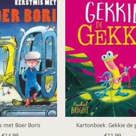
s met Boer Boris
Kartonboek: Gekkie de 
€14,99
€11,99