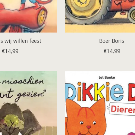
s wij willen feest
Boer Boris
€14,99
€14,99