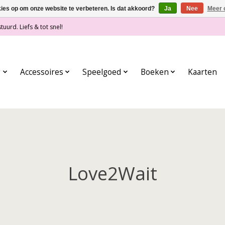
kies op om onze website te verbeteren. Is dat akkoord?
Ja
Nee
Meer 
tuurd. Liefs & tot snel!
g
Accessoires
Speelgoed
Boeken
Kaarten
Love2Wait