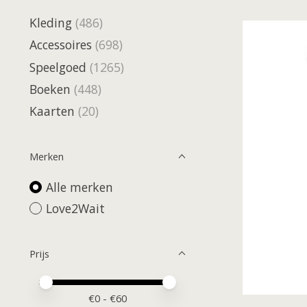
Kleding
(486)
Accessoires
(698)
Speelgoed
(1265)
Boeken
(448)
Kaarten
(20)
Merken
Alle merken
Love2Wait
Prijs
Minimale prijswaarde
Price maximum value
€
0
- €
60