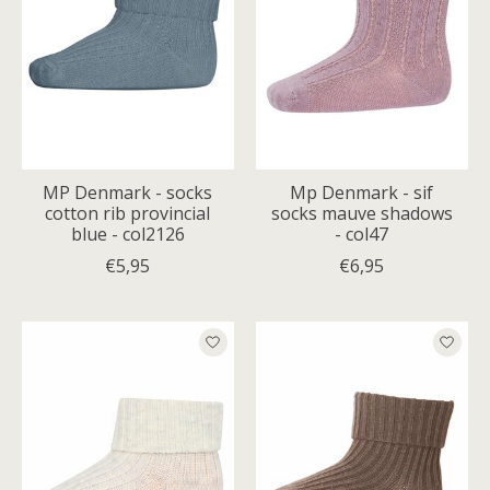
MP Denmark - socks
Mp Denmark - sif
cotton rib provincial
socks mauve shadows
blue - col2126
- col47
€5,95
€6,95