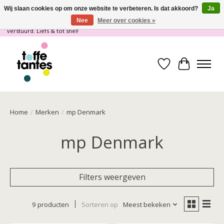
Wij slaan cookies op om onze website te verbeteren. Is dat akkoord?
Ja
Nee
Meer over cookies »
Wij gaan op vakantie! vanaf 4 juli t/m 21 juli worden er geen pakketjes
verstuurd. Liefs & tot snel!
Verlanglijst
Winkelwa
Home
/
Merken
/
mp Denmark
mp Denmark
Filters weergeven
9 producten
Sorteren op
Meest bekeken