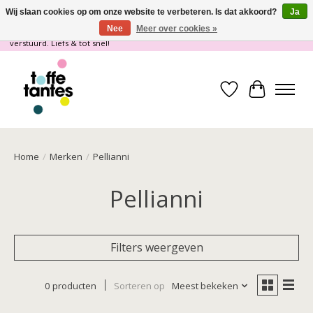
Wij slaan cookies op om onze website te verbeteren. Is dat akkoord?
Ja
Nee
Meer over cookies »
Wij gaan op vakantie! vanaf 4 juli t/m 21 juli worden er geen pakketjes
verstuurd. Liefs & tot snel!
Verlanglijst
Winkelwa
Home
/
Merken
/
Pellianni
Pellianni
Filters weergeven
0 producten
Sorteren op
Meest bekeken