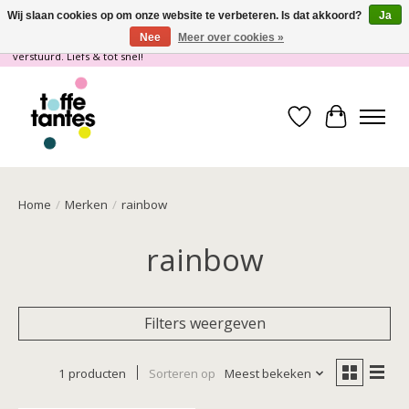
Wij slaan cookies op om onze website te verbeteren. Is dat akkoord?
Ja
Nee
Meer over cookies »
Wij gaan op vakantie! vanaf 4 juli t/m 21 juli worden er geen pakketjes
verstuurd. Liefs & tot snel!
Verlanglijst
Winkelwa
Home
/
Merken
/
rainbow
rainbow
Filters weergeven
1 producten
Sorteren op
Meest bekeken