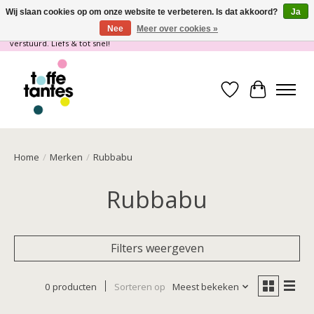
Wij slaan cookies op om onze website te verbeteren. Is dat akkoord?
Ja
Nee
Meer over cookies »
Wij gaan op vakantie! vanaf 4 juli t/m 21 juli worden er geen pakketjes
verstuurd. Liefs & tot snel!
Verlanglijst
Winkelwa
Home
/
Merken
/
Rubbabu
Rubbabu
Filters weergeven
0 producten
Sorteren op
Meest bekeken