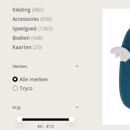
Kleding
(486)
Accessoires
(698)
Speelgoed
(1265)
Boeken
(448)
Kaarten
(20)
Merken
Alle merken
Tryco
Prijs
Minimale prijswaarde
Price maximum value
€
0
- €
15