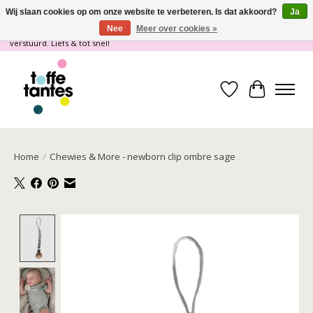
Wij slaan cookies op om onze website te verbeteren. Is dat akkoord?
Ja
Nee
Meer over cookies »
Wij gaan op vakantie! vanaf 4 juli t/m 21 juli worden er geen pakketjes
verstuurd. Liefs & tot snel!
Verlanglijst
Winkelwa
Home
/
Chewies & More - newborn clip ombre sage
Product image slideshow Items