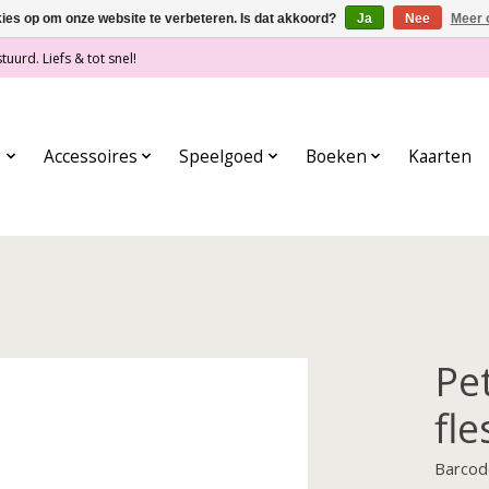
kies op om onze website te verbeteren. Is dat akkoord?
Ja
Nee
Meer 
tuurd. Liefs & tot snel!
g
Accessoires
Speelgoed
Boeken
Kaarten
Pe
fle
Barcod