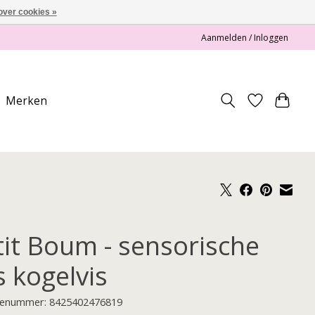
over cookies »
Aanmelden / Inloggen
Merken
tit Boum - sensorische
s kogelvis
enummer: 8425402476819