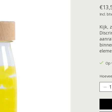
€13,
Incl. bt
Kijk, 
Discri
aanrak
binne
eleme
Op 
Hoeveel