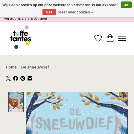
Wij slaan cookies op om onze website te verbeteren. Is dat akkoord?
Ja
Nee
Meer over cookies »
Wij gaan op vakantie! vanaf 4 juli t/m 21 juli worden er geen pakketjes
verstuurd. Liefs & tot snel!
Verlanglijst
Winkelwa
Home
/
De sneeuwdief
Product image slideshow Items