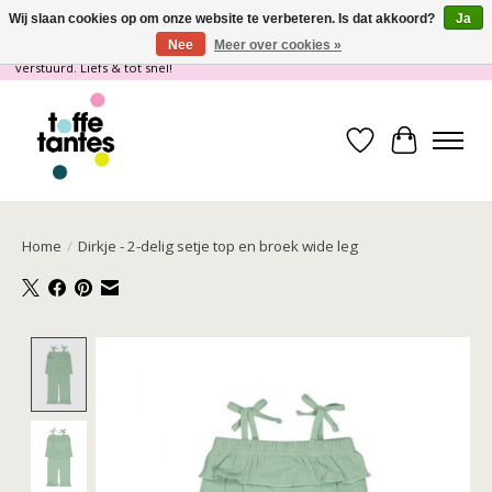
Wij slaan cookies op om onze website te verbeteren. Is dat akkoord?
Ja
Nee
Meer over cookies »
Wij gaan op vakantie! vanaf 4 juli t/m 21 juli worden er geen pakketjes
verstuurd. Liefs & tot snel!
Verlanglijst
Winkelwa
Home
/
Dirkje - 2-delig setje top en broek wide leg
Product image slideshow Items