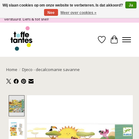
Wij slaan cookies op om onze website te verbeteren. Is dat akkoord?
Ja
Nee
Meer over cookies »
Wij gaan op vakantie! vanaf 4 juli t/m 21 juli worden er geen pakketjes
verstuurd. Liefs & tot snel!
Verlanglijst
Winkelwa
Home
/
Djeco - decalcomanie savanne
Product image slideshow Items