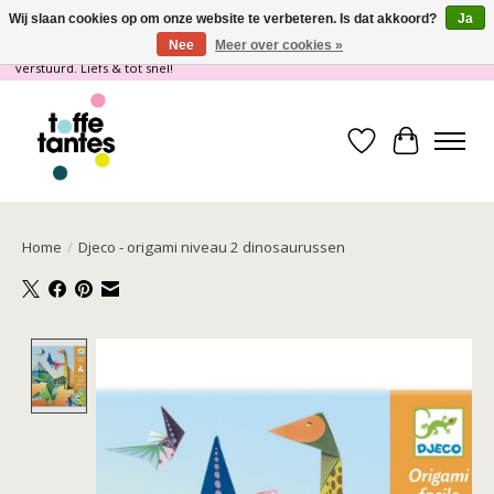
Wij slaan cookies op om onze website te verbeteren. Is dat akkoord?
Ja
Nee
Meer over cookies »
Wij gaan op vakantie! vanaf 4 juli t/m 21 juli worden er geen pakketjes
verstuurd. Liefs & tot snel!
Verlanglijst
Winkelwa
Home
/
Djeco - origami niveau 2 dinosaurussen
Product image slideshow Items