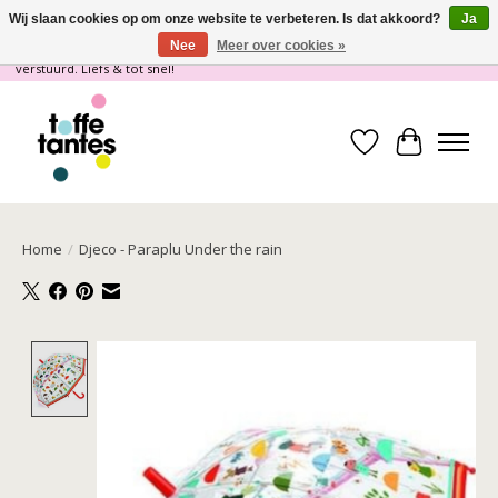
Wij slaan cookies op om onze website te verbeteren. Is dat akkoord?
Ja
Nee
Meer over cookies »
Wij gaan op vakantie! vanaf 4 juli t/m 21 juli worden er geen pakketjes
verstuurd. Liefs & tot snel!
Verlanglijst
Winkelwa
Home
/
Djeco - Paraplu Under the rain
Product image slideshow Items