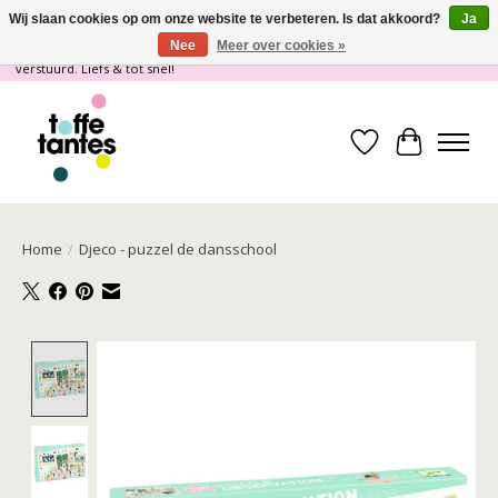
Wij slaan cookies op om onze website te verbeteren. Is dat akkoord?
Ja
Nee
Meer over cookies »
Wij gaan op vakantie! vanaf 4 juli t/m 21 juli worden er geen pakketjes
verstuurd. Liefs & tot snel!
Verlanglijst
Winkelwa
Home
/
Djeco - puzzel de dansschool
Product image slideshow Items