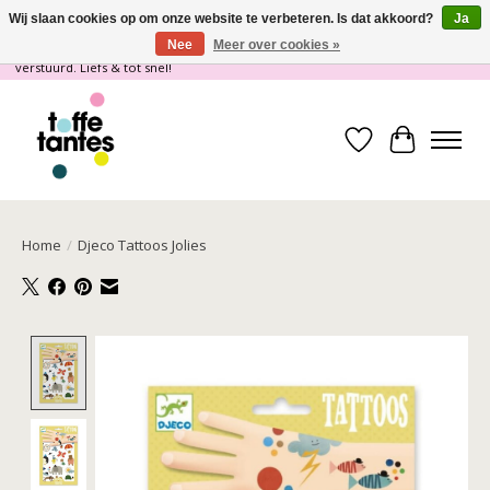
Wij slaan cookies op om onze website te verbeteren. Is dat akkoord?
Ja
Nee
Meer over cookies »
Wij gaan op vakantie! vanaf 4 juli t/m 21 juli worden er geen pakketjes
verstuurd. Liefs & tot snel!
Verlanglijst
Winkelwa
Home
/
Djeco Tattoos Jolies
Product image slideshow Items