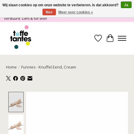
Wij slaan cookies op om onze website te verbeteren. Is dat akkoord?
Ja
Nee
Meer over cookies »
Wij gaan op vakantie! vanaf 4 juli t/m 21 juli worden er geen pakketjes
verstuurd. Liefs & tot snel!
Verlanglijst
Winkelwa
Home
/
Funnies - Knuffel Eend, Cream
Product image slideshow Items