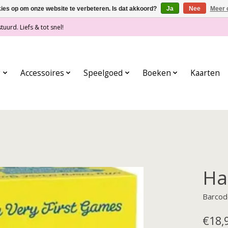
kies op om onze website te verbeteren. Is dat akkoord?
Ja
Nee
Meer 
tuurd. Liefs & tot snel!
g
Accessoires
Speelgoed
Boeken
Kaarten
Ha
Barcod
€18,