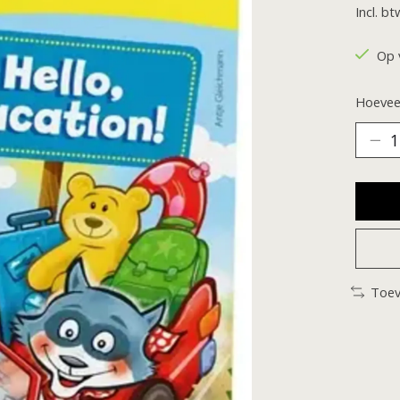
Incl. bt
Op 
Hoeveel
Toev