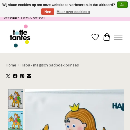
Wij slaan cookies op om onze website te verbeteren. Is dat akkoord?
Ja
Nee
Meer over cookies »
Wij gaan op vakantie! vanaf 4 juli t/m 21 juli worden er geen pakketjes
verstuurd. Liefs & tot snel!
Verlanglijst
Winkelwa
Home
/
Haba - magisch badboek prinses
Product image slideshow Items