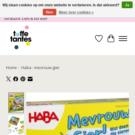
Wij slaan cookies op om onze website te verbeteren. Is dat akkoord?
Ja
Nee
Meer over cookies »
Wij gaan op vakantie! vanaf 4 juli t/m 21 juli worden er geen pakketjes
verstuurd. Liefs & tot snel!
Verlanglijst
Winkelwa
Home
/
Haba - mevrouw gier
Product image slideshow Items