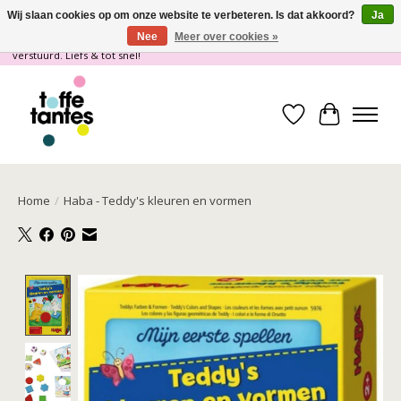
Wij slaan cookies op om onze website te verbeteren. Is dat akkoord?
Ja
Nee
Meer over cookies »
Wij gaan op vakantie! vanaf 4 juli t/m 21 juli worden er geen pakketjes
verstuurd. Liefs & tot snel!
Verlanglijst
Winkelwa
Home
/
Haba - Teddy's kleuren en vormen
Product image slideshow Items