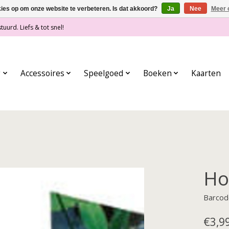
kies op om onze website te verbeteren. Is dat akkoord?
Ja
Nee
Meer 
tuurd. Liefs & tot snel!
g
Accessoires
Speelgoed
Boeken
Kaarten
Ho
Barcod
€3,9