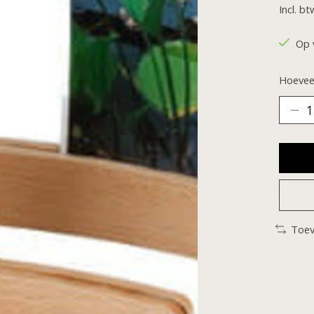
Incl. bt
Op 
Hoeveel
Toev