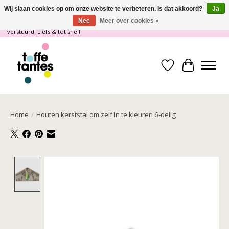
Wij slaan cookies op om onze website te verbeteren. Is dat akkoord?
Ja
Nee
Meer over cookies »
Wij gaan op vakantie! vanaf 4 juli t/m 21 juli worden er geen pakketjes
verstuurd. Liefs & tot snel!
Verlanglijst
Winkelwa
Home
/
Houten kerststal om zelf in te kleuren 6-delig
Product image slideshow Items