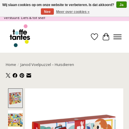
Wij slaan cookies op om onze website te verbeteren. Is dat akkoord?
Ja
Nee
Meer over cookies »
Wij gaan op vakantie! vanaf 4 juli t/m 21 juli worden er geen pakketjes
verstuurd. Liefs & tot snel!
Verlanglijst
Winkelwa
Home
/
Janod Voelpuzzel – Huisdieren
Product image slideshow Items