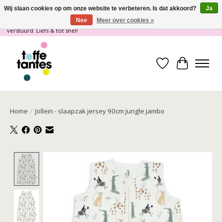
Wij slaan cookies op om onze website te verbeteren. Is dat akkoord?
Ja
Nee
Meer over cookies »
Wij gaan op vakantie! vanaf 4 juli t/m 21 juli worden er geen pakketjes
verstuurd. Liefs & tot snel!
Verlanglijst
Winkelwa
Home
/
Jollein - slaapzak jersey 90cm jungle jambo
Product image slideshow Items