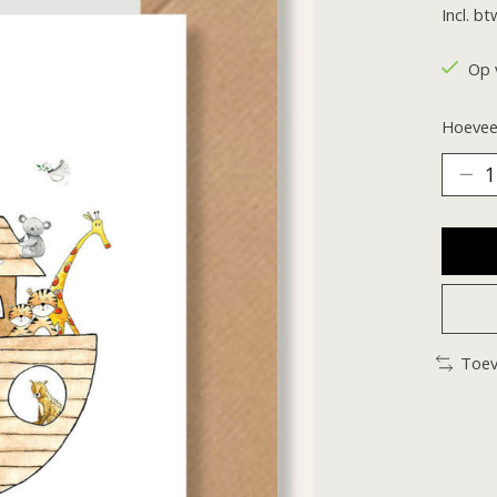
Incl. bt
Op 
Hoeveel
Toev