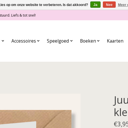
kies op om onze website te verbeteren. Is dat akkoord?
Ja
Nee
Meer 
tuurd. Liefs & tot snel!
g
Accessoires
Speelgoed
Boeken
Kaarten
Ju
kl
€3,9