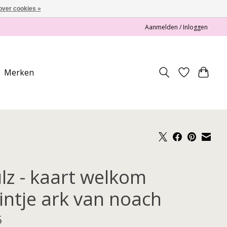
over cookies »
Aanmelden / Inloggen
Merken
ulz - kaart welkom
eintje ark van noach
5