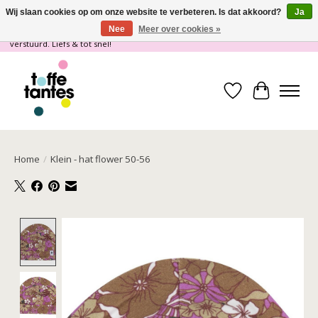
Wij slaan cookies op om onze website te verbeteren. Is dat akkoord?
Ja
Nee
Meer over cookies »
Wij gaan op vakantie! vanaf 4 juli t/m 21 juli worden er geen pakketjes
verstuurd. Liefs & tot snel!
Verlanglijst
Winkelwa
Home
/
Klein - hat flower 50-56
Product image slideshow Items