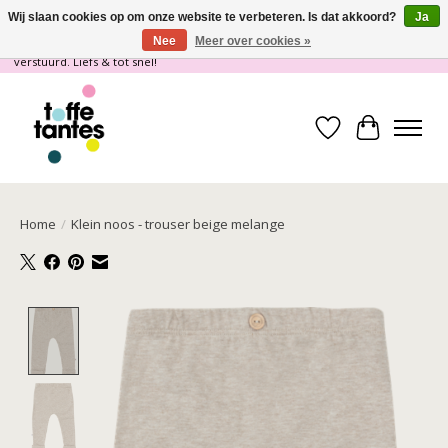
Wij slaan cookies op om onze website te verbeteren. Is dat akkoord?
Ja
Nee
Meer over cookies »
Wij gaan op vakantie! vanaf 4 juli t/m 21 juli worden er geen pakketjes
verstuurd. Liefs & tot snel!
Verlanglijst
Winkelwa
Home
/
Klein noos - trouser beige melange
Product image slideshow Items