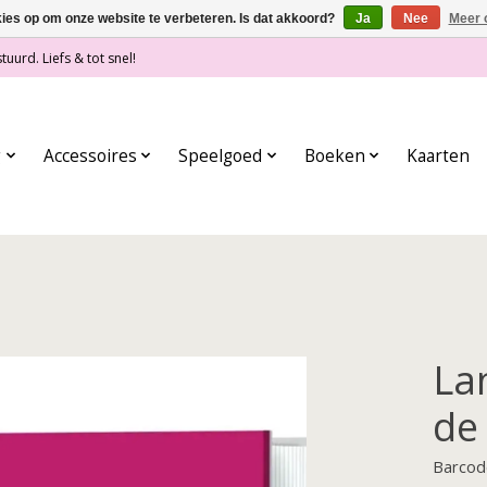
kies op om onze website te verbeteren. Is dat akkoord?
Ja
Nee
Meer 
tuurd. Liefs & tot snel!
g
Accessoires
Speelgoed
Boeken
Kaarten
La
de
Barcod