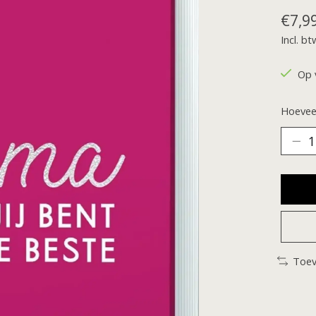
€7,9
Incl. bt
Op 
Hoeveel
Toev