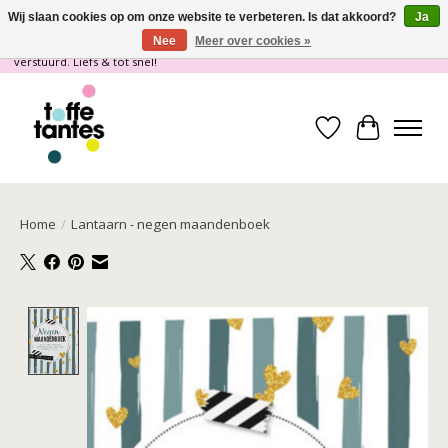
Wij slaan cookies op om onze website te verbeteren. Is dat akkoord?
Ja
Nee
Meer over cookies »
Wij gaan op vakantie! vanaf 4 juli t/m 21 juli worden er geen pakketjes
verstuurd. Liefs & tot snel!
Verlanglijst
Winkelwa
Home
/
Lantaarn - negen maandenboek
Product image slideshow Items